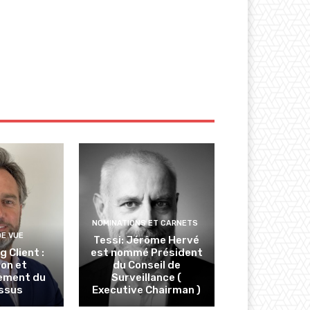
NOMINATIONS ET CARNETS
DE VUE
Tessi: Jérôme Hervé
 Client :
est nommé Président
ion et
du Conseil de
ement du
Surveillance (
ssus
Executive Chairman )