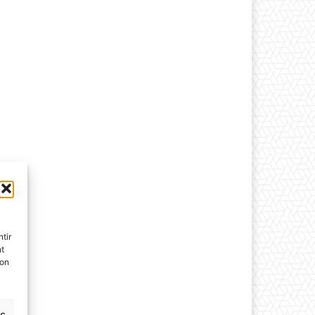
tir
nt
son
es