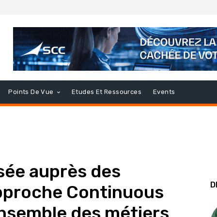
Points De Vue
Etudes Et Ressources
Events
sée auprès des
D
approche Continuous
’ensemble des métiers