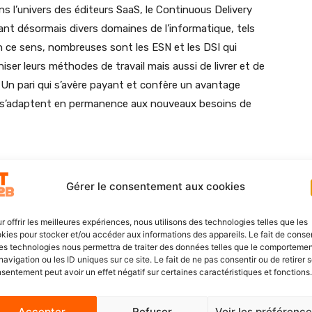
ns l’univers des éditeurs SaaS, le Continuous Delivery
nt désormais divers domaines de l’informatique, tels
 En ce sens, nombreuses sont les ESN et les DSI qui
ser leurs méthodes de travail mais aussi de livrer et de
s. Un pari qui s’avère payant et confère un avantage
ui s’adaptent en permanence aux nouveaux besoins de
Gérer le consentement aux cookies
tivité est toutefois cruciale. Car si les longues phases
, une collaboration étroite et permanente avec le client
r offrir les meilleures expériences, nous utilisons des technologies telles que les
rmet de tester les développements au fil de l’eau pour
kies pour stocker et/ou accéder aux informations des appareils. Le fait de consen
es technologies nous permettra de traiter des données telles que le comporteme
oyer en continu pour les rendre accessibles à l’ensemble
navigation ou les ID uniques sur ce site. Le fait de ne pas consentir ou de retirer 
ice ni perturbation du fonctionnement de l’organisation.
sentement peut avoir un effet négatif sur certaines caractéristiques et fonctions.
vec les utilisateurs, réponse à des attentes métiers et
Accepter
Refuser
Voir les préférenc