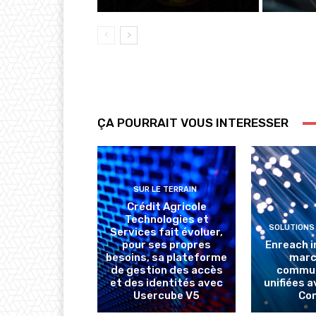
ÇA POURRAIT VOUS INTERESSER
SUR LE TERRAIN
Crédit Agricole
Technologies et
SOLUTIONS
Services fait évoluer,
pour ses propres
Enreach i
besoins, sa plateforme
marc
de gestion des accès
commun
et des identités avec
unifiées 
Usercube V5
Co