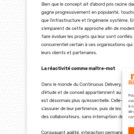
Bien que le concept ait d’abord pris racine da
gagne progressivement en popularité, toucha
que l’infrastructure et l’ingénierie système.
s’emparent de cette approche afin de moderni
faire évoluer les projets qui leur sont confié
concurrentiel certain à ces organisations q
leurs clients et partenaires.
La réactivité comme maître-mot
Dans le monde du Continuous Delivery, la réac
d’étude et de conseil appartiennent au passé
Pou
est désormais plus qu’essentielle. Celle-ci pe
coo
à c
s’assurer de leur pertinence, puis de les dépl
de 
des collaborateurs, sans interruption de serv
con
Conjuguant agilité, interaction permanente a