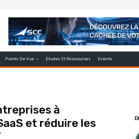
Points De Vue
Etudes Et Ressources
Events
ntreprises à
D
SaaS et réduire les
T