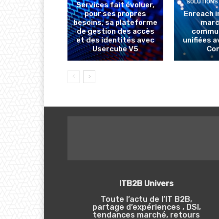
SOLUTIONS
Services fait évoluer,
pour ses propres
Enreach i
besoins, sa plateforme
marc
de gestion des accès
commun
et des identités avec
unifiées 
Usercube V5
Co
ITB2B Univers
Toute l’actu de l’IT B2B,
partage d’expériences , DSI,
tendances marché, retours