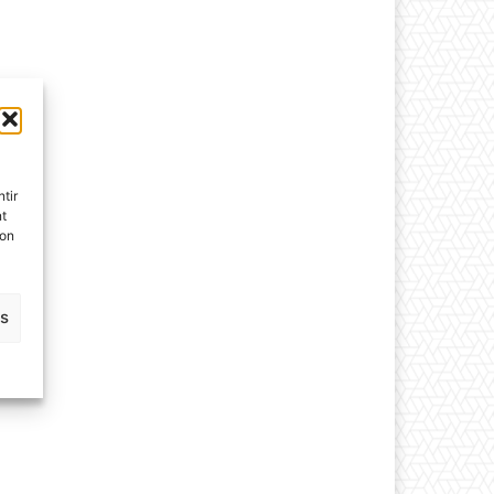
tir
nt
son
es