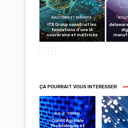
SOLUTIONS ET SERVICES
SOLUT
ITS Group construit les
delaware
fondations d’une IA
dig
souveraine et maîtrisée
manufa
ÇA POURRAIT VOUS INTERESSER
SUR LE TERRAIN
Crédit Agricole
Technologies et