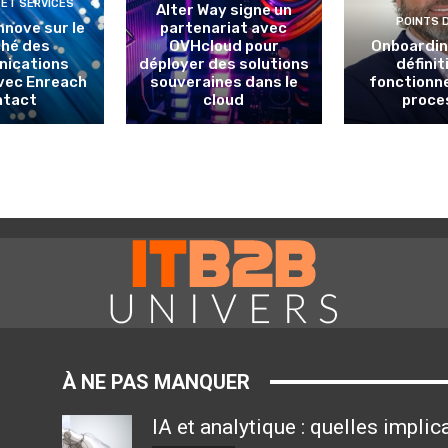
 ET SERVICES
Alter Way signe un
POINTS 
nnove sur le
partenariat avec
hé des
OVHcloud pour
Onboarding
ications
déployer des solutions
définit
avec Enreach
souveraines dans le
fonctionn
ntact
cloud
proce
À NE PAS MANQUER
IA et analytique : quelles impli