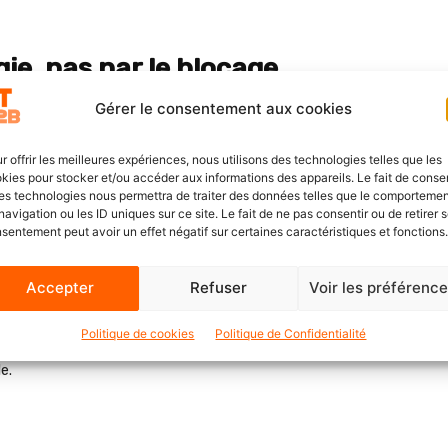
ie, pas par le blocage
Gérer le consentement aux cookies
ontextuel directement dans l’usage.
uit progressivement le Shadow IT, sans interdictions
r offrir les meilleures expériences, nous utilisons des technologies telles que les
kies pour stocker et/ou accéder aux informations des appareils. Le fait de consen
es technologies nous permettra de traiter des données telles que le comporteme
navigation ou les ID uniques sur ce site. Le fait de ne pas consentir ou de retirer 
lifier l’écosystème logiciel
sentement peut avoir un effet négatif sur certaines caractéristiques et fonctions.
Accepter
Refuser
Voir les préférenc
d’ajuster les licences à la consommation réelle,
onsolider les outils de manière éclairée. Les économies
Politique de cookies
Politique de Confidentialité
conomies sur les dépenses SaaS). Mais surtout, la
e.