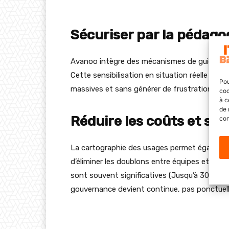
Sécuriser par la pédagog
Avanoo intègre des mécanismes de guidage c
Cette sensibilisation en situation réelle réd
Pou
massives et sans générer de frustration.
coo
à c
de 
Réduire les coûts et simp
con
La cartographie des usages permet également 
d’éliminer les doublons entre équipes et de c
sont souvent significatives (Jusqu’à 30% d’é
gouvernance devient continue, pas ponctuell