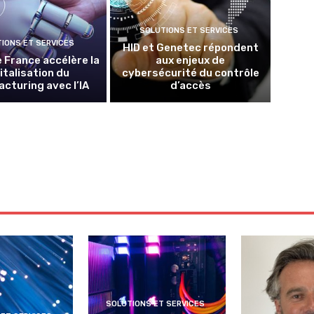
SOLUTIONS ET SERVICES
IONS ET SERVICES
HID et Genetec répondent
 France accélère la
aux enjeux de
italisation du
cybersécurité du contrôle
cturing avec l’IA
d’accès
SOLUTIONS ET SERVICES