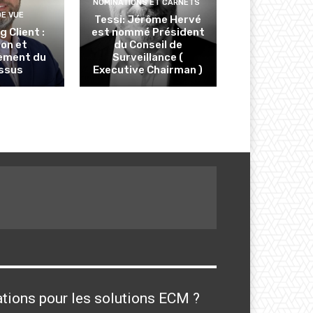
NOMINATIONS ET CARNETS
DE VUE
Tessi: Jérôme Hervé
 Client :
est nommé Président
ion et
du Conseil de
ement du
Surveillance (
ssus
Executive Chairman )
cations pour les solutions ECM ?