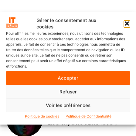
Gérer le consentement aux
cookies
Pour offrir les meilleures expériences, nous utilisons des technologies
telles que les cookies pour stocker et/ou accéder aux informations des
appareils. Le fait de consentir à ces technologies nous permettra de
DERNIERS ARTICLES
traiter des données telles que le comportement de navigation ou les ID
uniques sur ce site. Le fait de ne pas consentir ou de retirer son
consentement peut avoir un effet négatif sur certaines caractéristiques
et fonctions.
SOLUTIONS ET SERVICES
ITS Group construit les fondations
Accepter
d’une IA souveraine et maîtrisée
Refuser
Voir les préférences
POINTS DE VUE
Politique de cookies
Politique de Confidentialité
Le Mode IA de Google, ou le Shadow
AI qui n’a plus besoin de l’ombre