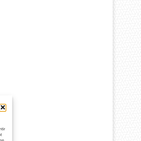
tir
nt
son