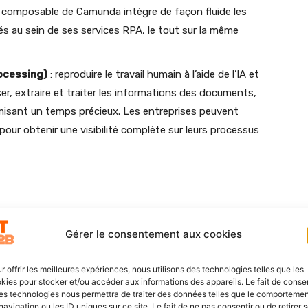
e composable de Camunda intègre de façon fluide les
s au sein de ses services RPA, le tout sur la même
ocessing)
: reproduire le travail humain à l’aide de l’IA et
er, extraire et traiter les informations des documents,
omisant un temps précieux. Les entreprises peuvent
pour obtenir une visibilité complète sur leurs processus
Gérer le consentement aux cookies
r offrir les meilleures expériences, nous utilisons des technologies telles que les
kies pour stocker et/ou accéder aux informations des appareils. Le fait de consen
es technologies nous permettra de traiter des données telles que le comporteme
navigation ou les ID uniques sur ce site. Le fait de ne pas consentir ou de retirer 