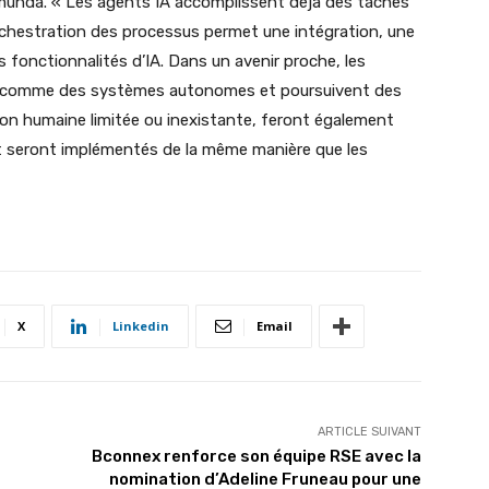
Camunda. « Les agents IA accomplissent déjà des tâches
rchestration des processus permet une intégration, une
 fonctionnalités d’IA. Dans un avenir proche, les
t comme des systèmes autonomes et poursuivent des
ion humaine limitée ou inexistante, feront également
et seront implémentés de la même manière que les
X
Linkedin
Email
ARTICLE SUIVANT
Bconnex renforce son équipe RSE avec la
nomination d’Adeline Fruneau pour une