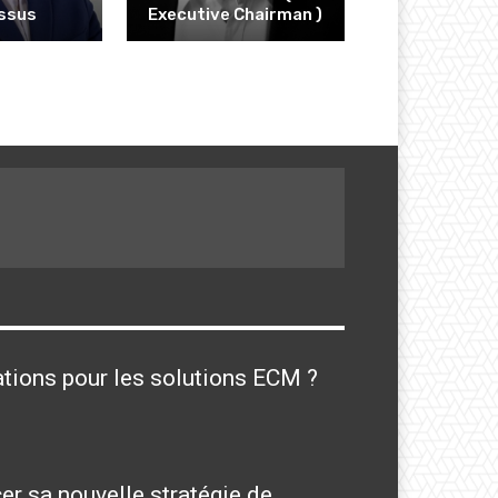
ssus
Executive Chairman )
cations pour les solutions ECM ?
r sa nouvelle stratégie de