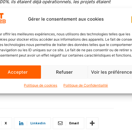
00%, ils étaient déjà opérationnels, les projets étaient
ls avaient toujours été là.”,
ajoute Stéphanie Quirino.
n niveau de performance élevé pendant la période de
Gérer le consentement aux cookies
pour identifier les candidats parfaits pour des postes
ionnelle.
r offrir les meilleures expériences, nous utilisons des technologies telles que les
kies pour stocker et/ou accéder aux informations des appareils. Le fait de consen
es technologies nous permettra de traiter des données telles que le comporteme
andation
navigation ou les ID uniques sur ce site. Le fait de ne pas consentir ou de retirer 
sentement peut avoir un effet négatif sur certaines caractéristiques et fonctions.
ve, » déclare Stéphanie Quirino. « Le suivi rigoureux et
Accepter
Refuser
Voir les préférenc
ont été essentiels. Grâce à Infortive, nous avons pu
t avec une grande sérénité. »
Politique de cookies
Politique de Confidentialité
X
Linkedin
Email