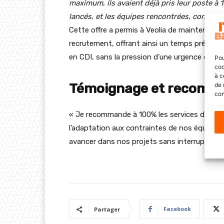
maximum, ils avaient déjà pris leur poste à 1
lancés, et les équipes rencontrées, comme s’i
Cette offre a permis à Veolia de maintenir u
recrutement, offrant ainsi un temps précieux 
en CDI, sans la pression d’une urgence opérat
Pou
coo
à c
Témoignage et recomm
de 
con
« Je recommande à 100% les services d’Inforti
l’adaptation aux contraintes de nos équipes 
avancer dans nos projets sans interruption e
Facebook
Partager