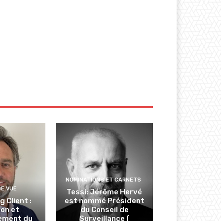
NOMINATIONS ET CARNETS
DE VUE
Tessi: Jérôme Hervé
 Client :
est nommé Président
ion et
du Conseil de
ement du
Surveillance (