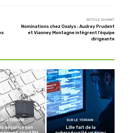
ARTICLE SUIVANT
Nominations chez Oxalys : Audrey Prudent
es
et Vianney Montagne intègrent l’équipe
dirigeante
UR LE TERRAIN
SUR LE TERRAIN
lis sécurise son
Lille fait de la
nnement cloud RH
cybersécurité un enjeu