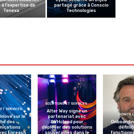
 à l’expertise de
partagé grâce à Conscio
Tenexa
Technologies
SOLUTIONS ET SERVICES
 ET SERVICES
Alter Way signe un
POINTS 
nnove sur le
partenariat avec
hé des
OVHcloud pour
Onboarding
ications
déployer des solutions
définit
avec Enreach
souveraines dans le
fonctionn