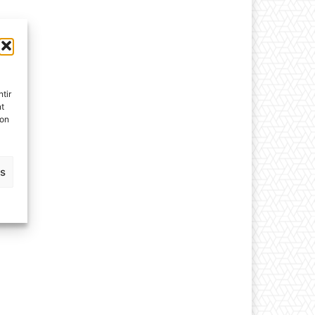
tir
nt
son
es