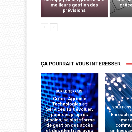
meilleure gestion des
grâce
prévisions
ÇA POURRAIT VOUS INTERESSER
SUR LE TERRAIN
Crédit Agricole
Technologies et
SOLUTIONS
Services fait évoluer,
pour ses propres
Enreach i
besoins, sa plateforme
marc
de gestion des accès
commun
et des identités avec
unifiées 