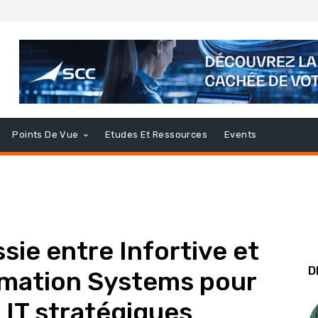
Points De Vue
Etudes Et Ressources
Events
sie entre Infortive et
D
rmation Systems pour
IT stratégiques