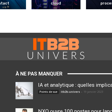
ntact
cloud
proce
À NE PAS MANQUER
IA et analytique : quelles impli
itb2b-univers
-
19 janvier 2023
Points de vue
NXO ouvre 100 postes pour lance