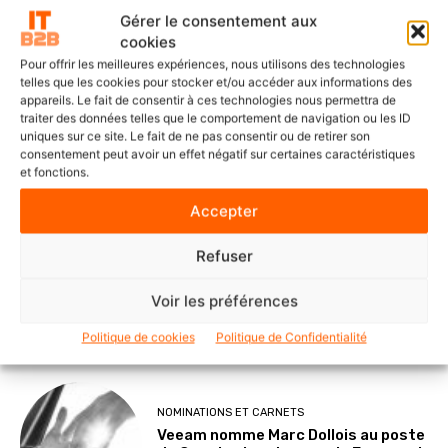
Gérer le consentement aux
cookies
DERNIERS ARTICLES
Pour offrir les meilleures expériences, nous utilisons des technologies
telles que les cookies pour stocker et/ou accéder aux informations des
appareils. Le fait de consentir à ces technologies nous permettra de
traiter des données telles que le comportement de navigation ou les ID
SOLUTIONS ET SERVICES
uniques sur ce site. Le fait de ne pas consentir ou de retirer son
ITS Group construit les fondations
consentement peut avoir un effet négatif sur certaines caractéristiques
d’une IA souveraine et maîtrisée
et fonctions.
Accepter
Refuser
POINTS DE VUE
Le Mode IA de Google, ou le Shadow
Voir les préférences
AI qui n’a plus besoin de l’ombre
Politique de cookies
Politique de Confidentialité
NOMINATIONS ET CARNETS
Veeam nomme Marc Dollois au poste