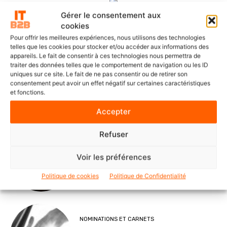
Gérer le consentement aux
cookies
Pour offrir les meilleures expériences, nous utilisons des technologies
DERNIERS ARTICLES
telles que les cookies pour stocker et/ou accéder aux informations des
appareils. Le fait de consentir à ces technologies nous permettra de
traiter des données telles que le comportement de navigation ou les ID
uniques sur ce site. Le fait de ne pas consentir ou de retirer son
SOLUTIONS ET SERVICES
consentement peut avoir un effet négatif sur certaines caractéristiques
ITS Group construit les fondations
et fonctions.
d’une IA souveraine et maîtrisée
Accepter
Refuser
POINTS DE VUE
Voir les préférences
Le Mode IA de Google, ou le Shadow
AI qui n’a plus besoin de l’ombre
Politique de cookies
Politique de Confidentialité
NOMINATIONS ET CARNETS