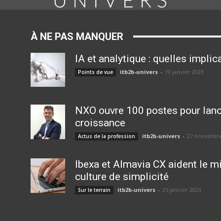
À NE PAS MANQUER
IA et analytique : quelles impli
itb2b-univers
-
19 janvier 2023
Points de vue
NXO ouvre 100 postes pour lance
croissance
itb2b-univers
-
27 novembre
Actus de la profession
Ibexa et Almavia CX aident le mi
culture de simplicité
itb2b-univers
-
25 janvier 2023
Sur le terrain