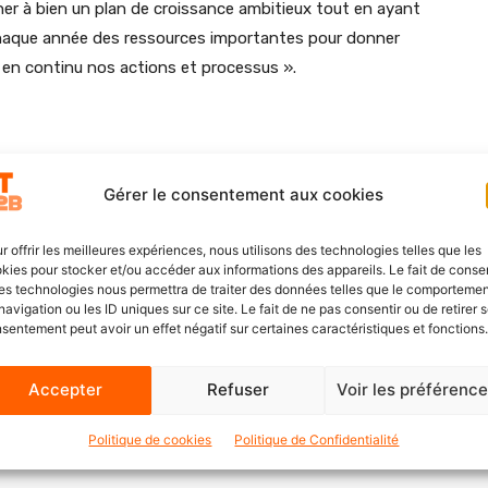
er à bien un plan de croissance ambitieux tout en ayant
haque année des ressources importantes pour donner
r en continu nos actions et processus ».
Gérer le consentement aux cookies
X
Linkedin
Email
r offrir les meilleures expériences, nous utilisons des technologies telles que les
kies pour stocker et/ou accéder aux informations des appareils. Le fait de consen
es technologies nous permettra de traiter des données telles que le comporteme
navigation ou les ID uniques sur ce site. Le fait de ne pas consentir ou de retirer 
ARTICLE SUIVANT
sentement peut avoir un effet négatif sur certaines caractéristiques et fonctions.
ées
Développement sur la région Ouest : Eureka
Solutions investit dans son équipe à Nantes
Accepter
Refuser
Voir les préférenc
Politique de cookies
Politique de Confidentialité