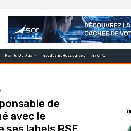
Points De Vue
Etudes Et Ressources
Events
N
ponsable de
D
é avec le
 ses labels RSE