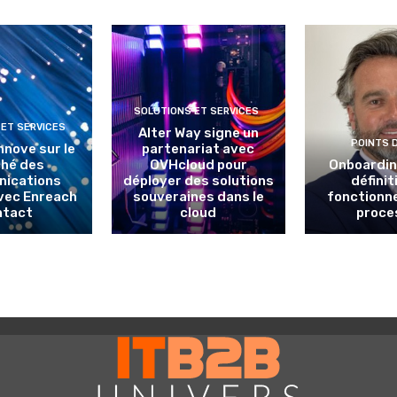
SOLUTIONS ET SERVICES
 ET SERVICES
Alter Way signe un
POINTS 
nnove sur le
partenariat avec
hé des
OVHcloud pour
Onboarding
ications
déployer des solutions
définit
avec Enreach
souveraines dans le
fonctionn
ntact
cloud
proce