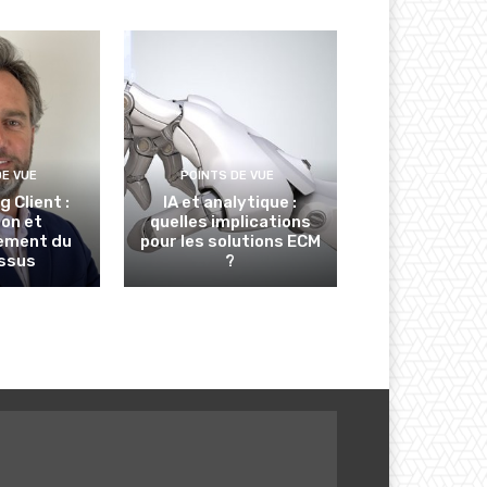
DE VUE
POINTS DE VUE
 Client :
IA et analytique :
ion et
quelles implications
ement du
pour les solutions ECM
ssus
?