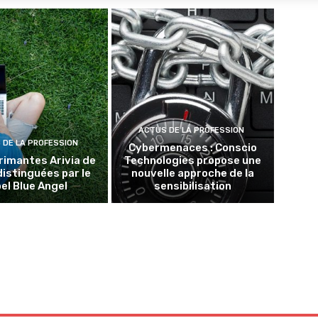
ACTUS DE LA PROFESSION
 DE LA PROFESSION
Cybermenaces : Conscio
rimantes Arivia de
Technologies propose une
distinguées par le
nouvelle approche de la
bel Blue Angel
sensibilisation