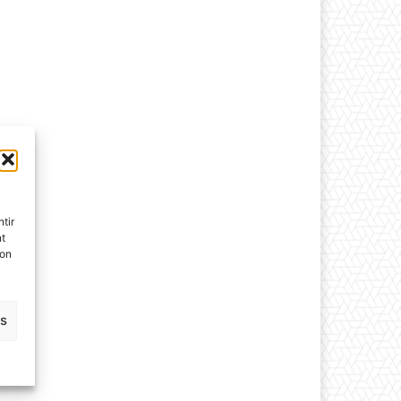
tir
nt
son
es