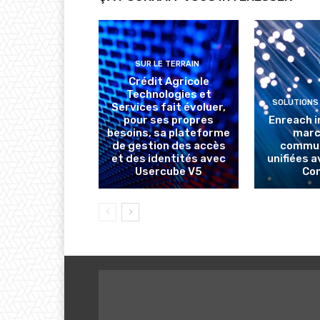
SUR LE TERRAIN
Crédit Agricole
Technologies et
SOLUTIONS
Services fait évoluer,
pour ses propres
Enreach i
besoins, sa plateforme
marc
de gestion des accès
commun
et des identités avec
unifiées 
Usercube V5
Co