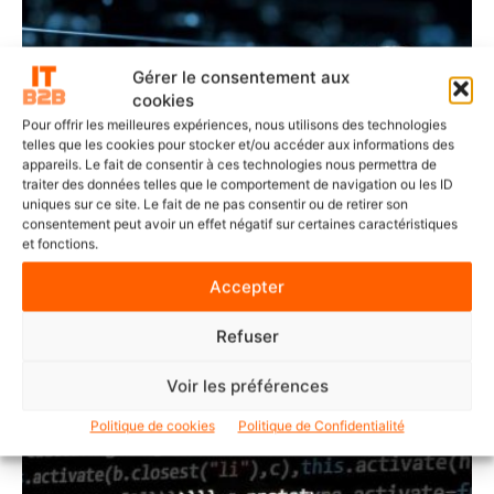
Gérer le consentement aux
cookies
Pour offrir les meilleures expériences, nous utilisons des technologies
telles que les cookies pour stocker et/ou accéder aux informations des
appareils. Le fait de consentir à ces technologies nous permettra de
traiter des données telles que le comportement de navigation ou les ID
uniques sur ce site. Le fait de ne pas consentir ou de retirer son
consentement peut avoir un effet négatif sur certaines caractéristiques
et fonctions.
Accepter
POINTS DE VUE
Refuser
IA agentique : les décisions qui feront la
réussite de votre transformation
Voir les préférences
Politique de cookies
Politique de Confidentialité