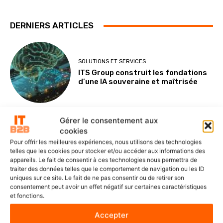
DERNIERS ARTICLES
SOLUTIONS ET SERVICES
ITS Group construit les fondations
d’une IA souveraine et maîtrisée
Gérer le consentement aux
cookies
POINTS DE VUE
Pour offrir les meilleures expériences, nous utilisons des technologies
Le Mode IA de Google, ou le Shadow
telles que les cookies pour stocker et/ou accéder aux informations des
AI qui n’a plus besoin de l’ombre
appareils. Le fait de consentir à ces technologies nous permettra de
traiter des données telles que le comportement de navigation ou les ID
uniques sur ce site. Le fait de ne pas consentir ou de retirer son
consentement peut avoir un effet négatif sur certaines caractéristiques
et fonctions.
NOMINATIONS ET CARNETS
Veeam nomme Marc Dollois au poste
Accepter
de Country Leader pour la France et