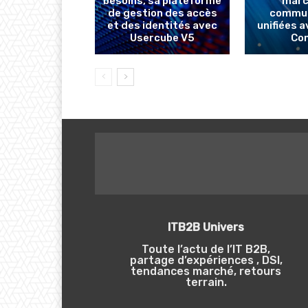
besoins, sa plateforme
marc
de gestion des accès
commun
et des identités avec
unifiées 
Usercube V5
Co
ITB2B Univers
Toute l’actu de l’IT B2B,
partage d’expériences , DSI,
tendances marché, retours
terrain.