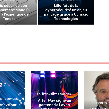
lis sécurise son
Lille fait de la
nnement cloud RH
cybersécurité un enjeu
 à l’expertise de
partagé grâce à Conscio
Tenexa
Technologies
SOLUTIONS ET SERVICES
 ET SERVICES
Alter Way signe un
POINTS 
nnove sur le
partenariat avec