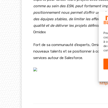
comme au sein des ESN, peut fortement impac
positionnement nous permet d’offrir une ré
des équipes stables, de limiter les effets li
qualité et de délivrer les projets définis da
Ornidex
Pou
coo
à c
Fort de sa communauté d’experts, Ornidex va
de 
con
nouveaux talents et se positionner à court 
services autour de Salesforce.
http