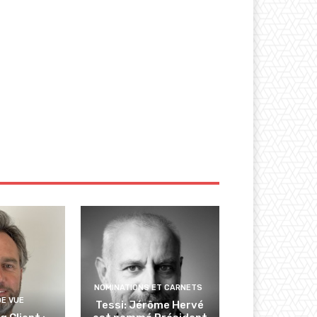
NOMINATIONS ET CARNETS
DE VUE
Tessi: Jérôme Hervé