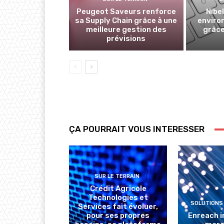
Peugeot Saveurs renforce
Nibe
sa Supply Chain grâce à une
enviro
meilleure gestion des
grâce
prévisions
ÇA POURRAIT VOUS INTERESSER
SUR LE TERRAIN
Crédit Agricole
Technologies et
SOLUTIONS
Services fait évoluer,
pour ses propres
Enreach i