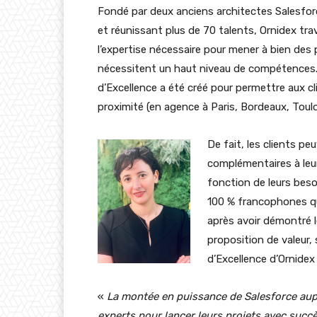
Fondé par deux anciens architectes Salesforc
et réunissant plus de 70 talents, Ornidex trav
l’expertise nécessaire pour mener à bien des
nécessitent un haut niveau de compétences.
d’Excellence a été créé pour permettre aux cl
proximité (en agence à Paris, Bordeaux, Toul
De fait, les clients p
complémentaires à leur
fonction de leurs bes
100 % francophones qu
après avoir démontré l
proposition de valeur,
d’Excellence d’Ornide
«
La montée en puissance de Salesforce aup
experts pour lancer leurs projets avec succè