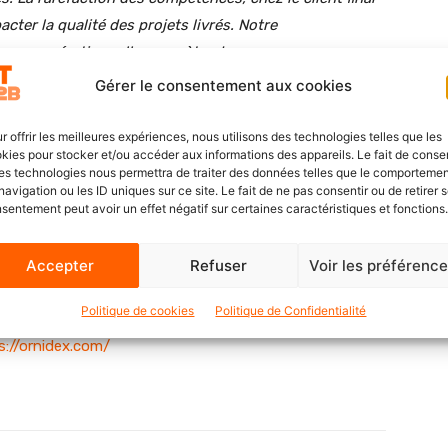
ter la qualité des projets livrés. Notre
ponse opérationnelle concrète, de nous appuyer sur
és au turn-over, d’assurer des prestations de très haute
Gérer le consentement aux cookies
ns les temps
». Déclare Fatiha Zelmat, co-fondatrice
r offrir les meilleures expériences, nous utilisons des technologies telles que les
kies pour stocker et/ou accéder aux informations des appareils. Le fait de consen
es technologies nous permettra de traiter des données telles que le comporteme
 donc accélérer sa croissance, continuer de fédérer de
navigation ou les ID uniques sur ce site. Le fait de ne pas consentir ou de retirer 
sentement peut avoir un effet négatif sur certaines caractéristiques et fonctions.
terme comme la référence des Centres d’Excellence et de
Accepter
Refuser
Voir les préférenc
Politique de cookies
Politique de Confidentialité
s://ornidex.com/