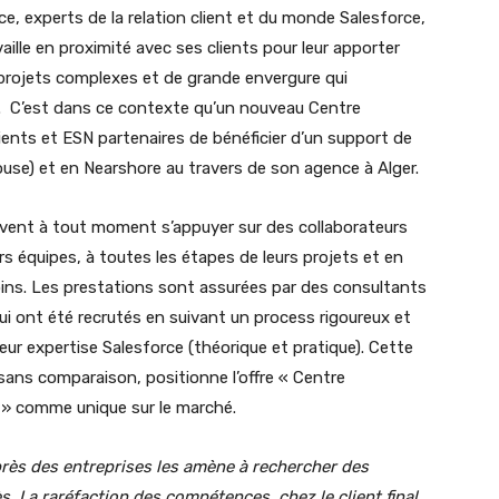
e, experts de la relation client et du monde Salesforce,
aille en proximité avec ses clients pour leur apporter
 projets complexes et de grande envergure qui
 C’est dans ce contexte qu’un nouveau Centre
ients et ESN partenaires de bénéficier d’un support de
ouse) et en Nearshore au travers de son agence à Alger.
euvent à tout moment s’appuyer sur des collaborateurs
s équipes, à toutes les étapes de leurs projets et en
oins. Les prestations sont assurées par des consultants
i ont été recrutés en suivant un process rigoureux et
eur expertise Salesforce (théorique et pratique). Cette
 sans comparaison, positionne l’offre « Centre
x » comme unique sur le marché.
rès des entreprises les amène à rechercher des
s. La raréfaction des compétences, chez le client final