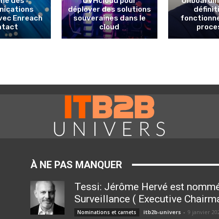
hé des
OVHcloud pour
Onboarding
ications
déployer des solutions
définit
avec Enreach
souveraines dans le
fonctionn
ntact
cloud
proce
À NE PAS MANQUER
Tessi: Jérôme Hervé est nommé
Surveillance ( Executive Chairm
itb2b-univers
-
9 janvier 20
Nominations et carnets