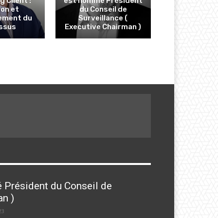
 Client :
est nommé Président
ion et
du Conseil de
ement du
Surveillance (
ssus
Executive Chairman )
 Président du Conseil de
an )
23