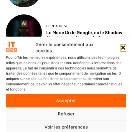
POINTS DE VUE
Le Mode IA de Google, ou le Shadow
AI qui n’a plus besoin de l’ombre
Gérer le consentement aux
cookies
Pour offrir les meilleures expériences, nous utilisons des technologies
telles que les cookies pour stocker et/ou accéder aux informations des
NOMINATIONS ET CARNETS
appareils. Le fait de consentir à ces technologies nous permettra de
Veeam nomme Marc Dollois au poste
traiter des données telles que le comportement de navigation ou les ID
de Country Leader pour la France et
uniques sur ce site. Le fait de ne pas consentir ou de retirer son
l’Afrique francophone
consentement peut avoir un effet négatif sur certaines caractéristiques
et fonctions.
Accepter
SOLUTIONS ET SERVICES
Refuser
delaware France accélère la
digitalisation du manufacturing
Voir les préférences
avec l’IA