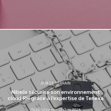
SUR LE TERRAIN
Nibelis sécurise son environnement
cloud RH grâce à l’expertise de Tenexa
Itb2b-Univers
-
17 Juin 2026