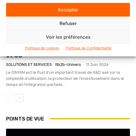
Accepter
Refuser
Voir les préférences
Le nouveau D895M de Snom facilite
l’intégration aux environnements IP-PBX
Politique de cookies
Politique de Confidentialité
et UC
SOLUTIONS ET SERVICES
Itb2b-Univers
-
11 Juin 2026
Le D895M est le fruit d’un important travail de R&D axé sur la
simplicité d’utilisation, la protection de l’investissement dans le
temps et l’intégration parfaite...
POINTS DE VUE