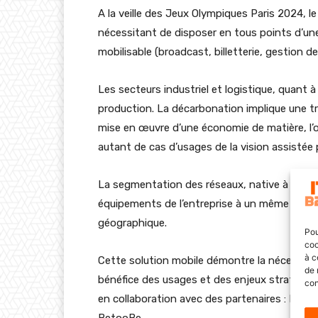
A la veille des Jeux Olympiques Paris 2024, l
nécessitant de disposer en tous points d’une
mobilisable (broadcast, billetterie, gestion 
Les secteurs industriel et logistique, quant 
production. La décarbonation implique une traç
mise en œuvre d’une économie de matière, l
autant de cas d’usages de la vision assistée
La segmentation des réseaux, native à cette
équipements de l’entreprise à un même point
géographique.
Pou
coo
à c
Cette solution mobile démontre la nécessai
de 
bénéfice des usages et des enjeux stratégique
con
en collaboration avec des partenaires : Firecel