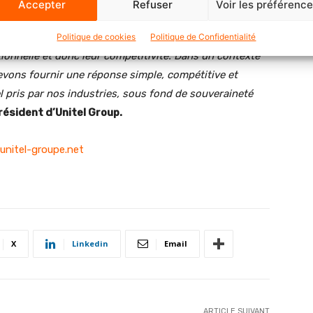
Accepter
Refuser
Voir les préférenc
plus de trois ans des réseaux 5G au cœur de toutes les
Politique de cookies
Politique de Confidentialité
tionnelle et donc leur compétitivité. Dans un contexte
vons fournir une réponse simple, compétitive et
l pris par nos industries, sous fond de souveraineté
Président d’Unitel Group.
/unitel-groupe.net
X
Linkedin
Email
ARTICLE SUIVANT