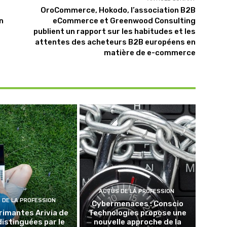
OroCommerce, Hokodo, l’association B2B
n
eCommerce et Greenwood Consulting
publient un rapport sur les habitudes et les
attentes des acheteurs B2B européens en
matière de e-commerce
ACTUS DE LA PROFESSION
 DE LA PROFESSION
Cybermenaces : Conscio
rimantes Arivia de
Technologies propose une
distinguées par le
nouvelle approche de la