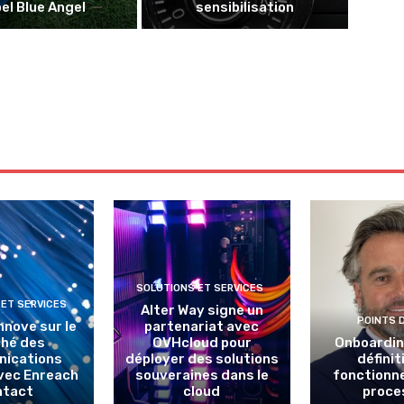
bel Blue Angel
sensibilisation
SOLUTIONS ET SERVICES
 ET SERVICES
Alter Way signe un
POINTS 
nnove sur le
partenariat avec
hé des
OVHcloud pour
Onboarding
ications
déployer des solutions
définit
avec Enreach
souveraines dans le
fonctionn
ntact
cloud
proce