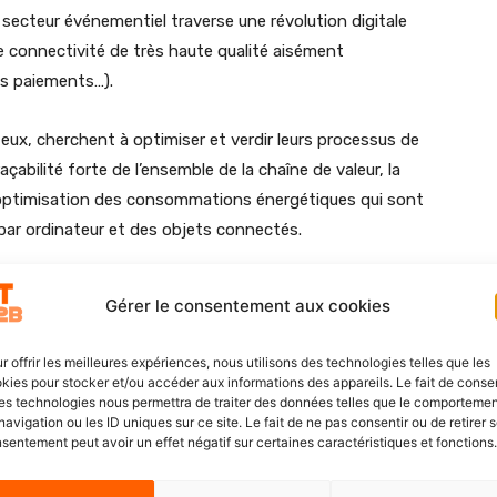
e secteur événementiel traverse une révolution digitale
 connectivité de très haute qualité aisément
des paiements…).
à eux, cherchent à optimiser et verdir leurs processus de
abilité forte de l’ensemble de la chaîne de valeur, la
’optimisation des consommations énergétiques qui sont
 par ordinateur et des objets connectés.
 solution, permet de raccorder l’ensemble des
Gérer le consentement aux cookies
 de collecte quel que soit leur emplacement
r offrir les meilleures expériences, nous utilisons des technologies telles que les
kies pour stocker et/ou accéder aux informations des appareils. Le fait de consen
es technologies nous permettra de traiter des données telles que le comporteme
re alliance entre des compétences complémentaires au
navigation ou les ID uniques sur ce site. Le fait de ne pas consentir ou de retirer 
s de l’entreprise. Cette solution inédite a été réalisée
sentement peut avoir un effet négatif sur certaines caractéristiques et fonctions.
l, Crosscall, Unitel Cloud, Sopra Steria, Syneor,