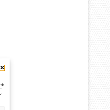
tir
nt
son