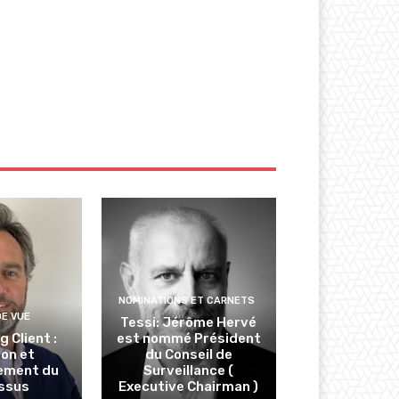
NOMINATIONS ET CARNETS
DE VUE
Tessi: Jérôme Hervé
 Client :
est nommé Président
ion et
du Conseil de
ement du
Surveillance (
ssus
Executive Chairman )