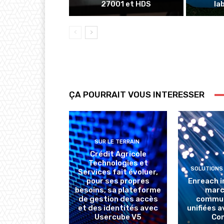
27001 et HDS
la
ÇA POURRAIT VOUS INTERESSER
SUR LE TERRAIN
Crédit Agricole
Technologies et
SOLUTIONS
Services fait évoluer,
pour ses propres
Enreach i
besoins, sa plateforme
marc
de gestion des accès
commun
et des identités avec
unifiées 
Usercube V5
Co