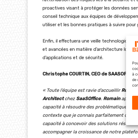
proactives visant à protéger les données sen
conseil technique aux équipes de développeme
utiliser et les bonnes pratiques à suivre pour 
Enfin, il effectuera une veille technologique
et avancées en matière d’architecture logici
d’applications et de sécurité.
Pou
coo
Christophe COURTIN, CEO de SAASOFFICE 
à c
de 
con
« Toute l’équipe est ravie d’accueillir
Romain
Architect
chez
SaaSOffice
.
Romain
apporte 
capacité à résoudre des problématiques comp
contexte que je connais parfaitement chez
capacité à concevoir des solutions résilient
accompagner la croissance de notre platefo