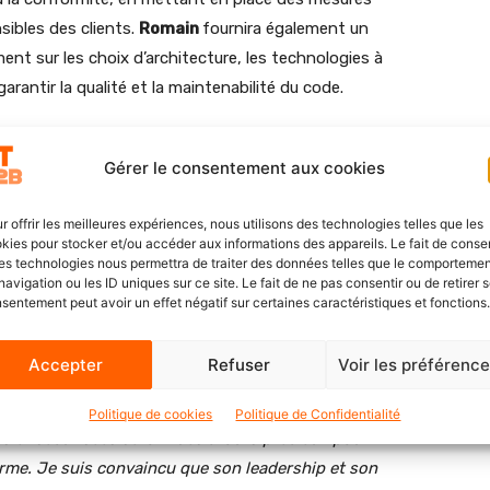
sibles des clients.
Romain
fournira également un
nt sur les choix d’architecture, les technologies à
garantir la qualité et la maintenabilité du code.
 constante pour se tenir informé des dernières tendances
Gérer le consentement aux cookies
elle, de cloud computing, de développement
r offrir les meilleures expériences, nous utilisons des technologies telles que les
kies pour stocker et/ou accéder aux informations des appareils. Le fait de consen
déclare
:
es technologies nous permettra de traiter des données telles que le comporteme
navigation ou les ID uniques sur ce site. Le fait de ne pas consentir ou de retirer 
sentement peut avoir un effet négatif sur certaines caractéristiques et fonctions.
 GALLIEN
en tant que
Solution
avec lui une expertise technique pointue et une
Accepter
Refuser
Voir les préférenc
lexes qu’il a su éprouver dans une entreprise et un
Santiane
. Sa maîtrise des environnements cloud et sa
Politique de cookies
Politique de Confidentialité
es et sécurisées seront des atouts précieux pour
rme. Je suis convaincu que son leadership et son