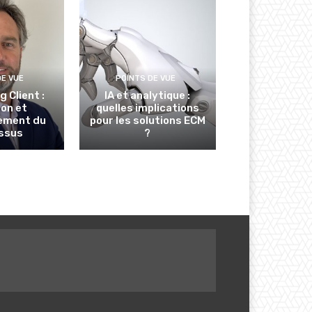
DE VUE
POINTS DE VUE
 Client :
IA et analytique :
ion et
quelles implications
ement du
pour les solutions ECM
ssus
?