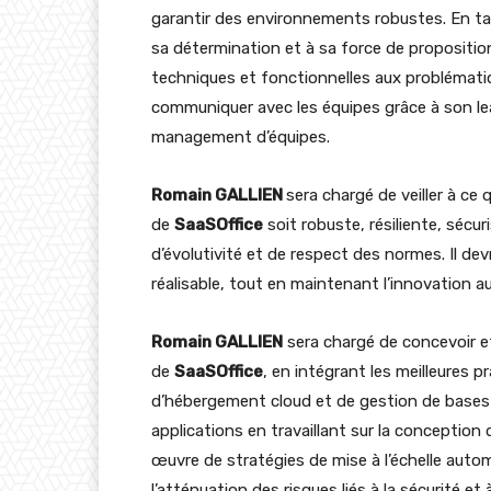
garantir des environnements robustes. En t
sa détermination et à sa force de propositio
techniques et fonctionnelles aux problémati
communiquer avec les équipes grâce à son le
management d’équipes.
Romain GALLIEN
sera chargé de veiller à ce 
de
SaaSOffice
soit robuste, résiliente, séc
d’évolutivité et de respect des normes. Il de
réalisable, tout en maintenant l’innovation au
Romain GALLIEN
sera chargé de concevoir et
de
SaaSOffice
, en intégrant les meilleures p
d’hébergement cloud et de gestion de bases d
applications en travaillant sur la conception
œuvre de stratégies de mise à l’échelle autom
l’atténuation des risques liés à la sécurité 