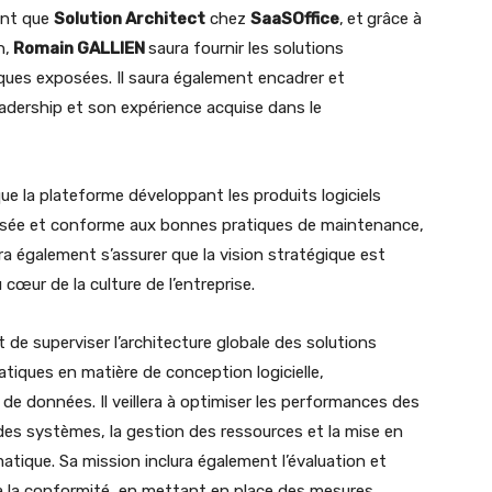
ant que
Solution Architect
chez
SaaSOffice
,
et
grâce à
n,
Romain GALLIEN
saura fournir les solutions
ques exposées. Il saura également encadrer et
adership et son expérience acquise dans le
que la plateforme développant les produits logiciels
urisée et conforme aux bonnes pratiques de maintenance,
vra également s’assurer que la vision stratégique est
 cœur de la culture de l’entreprise.
 de superviser l’architecture globale des solutions
ratiques en matière de conception logicielle,
e données. Il veillera à optimiser les performances des
 des systèmes, la gestion des ressources et la mise en
atique. Sa mission inclura également l’évaluation et
et à la conformité, en mettant en place des mesures