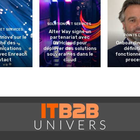
SOLUTIONS ET SERVICES
 ET SERVICES
Alter Way signe un
POINTS 
nnove sur le
partenariat avec
hé des
OVHcloud pour
Onboarding
ications
déployer des solutions
définit
avec Enreach
souveraines dans le
fonctionn
ntact
cloud
proce