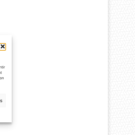
tir
nt
son
es