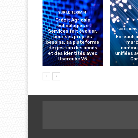
SUR LE TERRAIN
Crédit Agricole
Technologies et
SOLUTIONS
Services fait évoluer,
pour ses propres
Enreach i
besoins, sa plateforme
marc
de gestion des accès
commun
et des identités avec
unifiées 
Usercube V5
Co