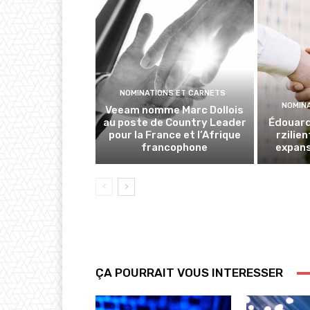
NOMINATIONS ET CARNETS
NOMIN
Veeam nomme Marc Dollois
au poste de Country Leader
Édouard
pour la France et l’Afrique
rzilien
francophone
expan
ÇA POURRAIT VOUS INTERESSER