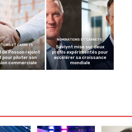
NOMINATIONS ET CARNETS
ATIONS ET CARNETS
Saviynt mise sur deux
 de Posson rejoint
profils expérimentés pour
t pour piloter son
accélérer sa croissance
sion commerciale
mondiale