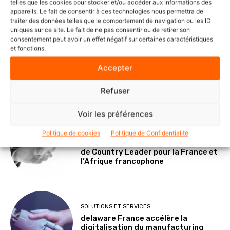
telles que les cookies pour stocker et/ou accéder aux informations des
d’une IA souveraine et maîtrisée
appareils. Le fait de consentir à ces technologies nous permettra de
traiter des données telles que le comportement de navigation ou les ID
uniques sur ce site. Le fait de ne pas consentir ou de retirer son
consentement peut avoir un effet négatif sur certaines caractéristiques
et fonctions.
POINTS DE VUE
Accepter
Le Mode IA de Google, ou le Shadow
AI qui n’a plus besoin de l’ombre
Refuser
Voir les préférences
NOMINATIONS ET CARNETS
Politique de cookies
Politique de Confidentialité
Veeam nomme Marc Dollois au poste
de Country Leader pour la France et
l’Afrique francophone
SOLUTIONS ET SERVICES
delaware France accélère la
digitalisation du manufacturing