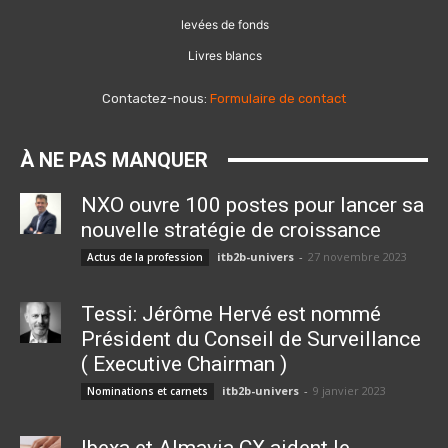
levées de fonds
Livres blancs
Contactez-nous:
Formulaire de contact
À NE PAS MANQUER
NXO ouvre 100 postes pour lancer sa
nouvelle stratégie de croissance
itb2b-univers
-
27 novembre 2023
Actus de la profession
Tessi: Jérôme Hervé est nommé
Président du Conseil de Surveillance
( Executive Chairman )
itb2b-univers
-
9 janvier 2023
Nominations et carnets
Ibexa et Almavia CX aident le