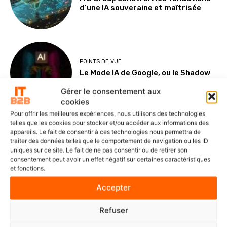
d’une IA souveraine et maîtrisée
POINTS DE VUE
Le Mode IA de Google, ou le Shadow
AI qui n’a plus besoin de l’ombre
Gérer le consentement aux
cookies
Pour offrir les meilleures expériences, nous utilisons des technologies
telles que les cookies pour stocker et/ou accéder aux informations des
appareils. Le fait de consentir à ces technologies nous permettra de
NOMINATIONS ET CARNETS
traiter des données telles que le comportement de navigation ou les ID
Veeam nomme Marc Dollois au poste
uniques sur ce site. Le fait de ne pas consentir ou de retirer son
de Country Leader pour la France et
consentement peut avoir un effet négatif sur certaines caractéristiques
l’Afrique francophone
et fonctions.
Accepter
SOLUTIONS ET SERVICES
Refuser
delaware France accélère la
digitalisation du manufacturing