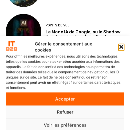
POINTS DE VUE
Le Mode IA de Google, ou le Shadow
AI qui n’a plus besoin de l’ombre
Gérer le consentement aux
cookies
Pour offrir les meilleures expériences, nous utilisons des technologies
telles que les cookies pour stocker et/ou accéder aux informations des
NOMINATIONS ET CARNETS
appareils. Le fait de consentir à ces technologies nous permettra de
Veeam nomme Marc Dollois au poste
traiter des données telles que le comportement de navigation ou les ID
de Country Leader pour la France et
uniques sur ce site. Le fait de ne pas consentir ou de retirer son
l’Afrique francophone
consentement peut avoir un effet négatif sur certaines caractéristiques
et fonctions.
Accepter
SOLUTIONS ET SERVICES
Refuser
delaware France accélère la
digitalisation du manufacturing
avec l’IA
Voir les préférences