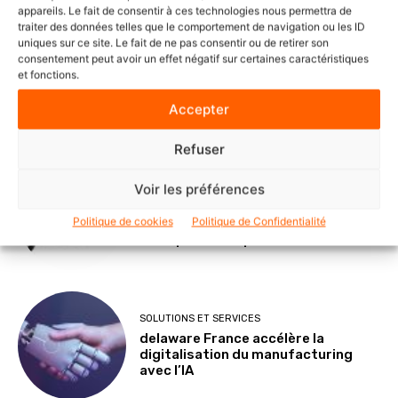
appareils. Le fait de consentir à ces technologies nous permettra de
traiter des données telles que le comportement de navigation ou les ID
uniques sur ce site. Le fait de ne pas consentir ou de retirer son
consentement peut avoir un effet négatif sur certaines caractéristiques
POINTS DE VUE
et fonctions.
Le Mode IA de Google, ou le Shadow
AI qui n’a plus besoin de l’ombre
Accepter
Refuser
Voir les préférences
NOMINATIONS ET CARNETS
Veeam nomme Marc Dollois au poste
Politique de cookies
Politique de Confidentialité
de Country Leader pour la France et
l’Afrique francophone
SOLUTIONS ET SERVICES
delaware France accélère la
digitalisation du manufacturing
avec l’IA