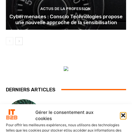
ACTUS DE LA PROFESSION
Cybermenaces : Conscio Technologies propose
une nouvelle approche de la sensibilisation
DERNIERS ARTICLES
SOLUTIONS ET SERVICES
Gérer le consentement aux
ITS Group construit les fondations
cookies
d’une IA souveraine et maîtrisée
Pour offrir les meilleures expériences, nous utilisons des technologies
telles que les cookies pour stocker et/ou accéder aux informations des