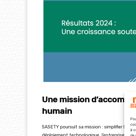
Une mission d’accompa
humain
Pou
coo
SASETY poursuit sa mission : simplifier la cybe
à c
déploiement technologique, l’entreprise s’est
de 