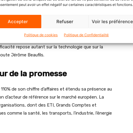
sentement peut avoir un effet négatif sur certaines caractéristiques et fonctions.
 tout en bénéficiant d’un soutien opérationnel constant.
Accepter
Refuser
Voir les préférenc
 avec nos clients, en leur apportant à la fois notre
besoins. Nous partageons notre savoir-faire et les
Politique de cookies
Politique de Confidentialité
. En opérant à leurs côtés, nous les aidons à renforcer
efficacité repose autant sur la technologie que sur la
ajoute Jérôme Beaufils.
eur de la promesse
110% de son chiffre d’affaires et étendu sa présence au
on d’acteur de référence sur le marché européen. La
rganisations, dont des ETI, Grands Comptes et
s comme la santé, les transports, l’industrie, l’énergie