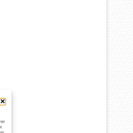
tir
nt
son