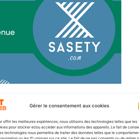
gnement technologique et
Gérer le consentement aux cookies
r offrir les meilleures expériences, nous utilisons des technologies telles que les
kies pour stocker et/ou accéder aux informations des appareils. Le fait de consen
rsécurité et l’aligner sur les enjeux métiers. Au-delà du
es technologies nous permettra de traiter des données telles que le comporteme
 attachée à outiller et former les équipes IT de ses
navigation ou les ID uniques sur ce site. Le fait de ne pas consentir ou de retirer 