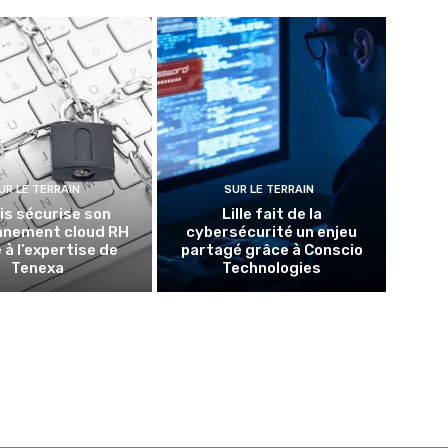
UR LE TERRAIN
SUR LE TERRAIN
lis sécurise son
Lille fait de la
nnement cloud RH
cybersécurité un enjeu
 à l’expertise de
partagé grâce à Conscio
Tenexa
Technologies