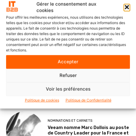
Gérer le consentement aux
cookies
DERNIERS ARTICLES
Pour offrir les meilleures expériences, nous utilisons des technologies
telles que les cookies pour stocker et/ou accéder aux informations des
appareils. Le fait de consentir à ces technologies nous permettra de
traiter des données telles que le comportement de navigation ou les ID
SOLUTIONS ET SERVICES
uniques sur ce site. Le fait de ne pas consentir ou de retirer son
ITS Group construit les fondations
consentement peut avoir un effet négatif sur certaines caractéristiques
d’une IA souveraine et maîtrisée
et fonctions.
Accepter
Refuser
POINTS DE VUE
Le Mode IA de Google, ou le Shadow
Voir les préférences
AI qui n’a plus besoin de l’ombre
Politique de cookies
Politique de Confidentialité
NOMINATIONS ET CARNETS
Veeam nomme Marc Dollois au poste
de Country Leader pour la France et