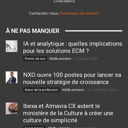
Livres blancs
Contactez-nous:
Formulaire de contact
À NE PAS MANQUER
IA et analytique : quelles implications
pour les solutions ECM ?
itb2b-univers
-
19 janvier 2023
Points de vue
NXO ouvre 100 postes pour lancer sa
nouvelle stratégie de croissance
itb2b-univers
-
27 novembre 2023
Actus de la profession
Ibexa et Almavia CX aident le
ministère de la Culture à créer une
culture de simplicité
itb2b-univers
-
25 janvier 2023
Sur le terrain