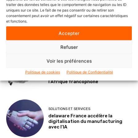
traiter des données telles que le comportement de navigation ou les ID
uniques sur ce site. Le fait de ne pas consentir ou de retirer son
consentement peut avoir un effet négatif sur certaines caractéristiques
et fonctions.
POINTS DE VUE
Le Mode IA de Google, ou le Shadow
Accepter
AI qui n’a plus besoin de l’ombre
Refuser
Voir les préférences
NOMINATIONS ET CARNETS
Veeam nomme Marc Dollois au poste
Politique de cookies
Politique de Confidentialité
de Country Leader pour la France et
l’Afrique francophone
SOLUTIONS ET SERVICES
delaware France accélère la
digitalisation du manufacturing
avec l’IA