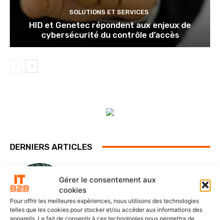
SOLUTIONS ET SERVICES
HID et Genetec répondent aux enjeux de
cybersécurité du contrôle d’accès
DERNIERS ARTICLES
Gérer le consentement aux
SOLUTIONS ET SERVICES
cookies
ITS Group construit les fondations
Pour offrir les meilleures expériences, nous utilisons des technologies
d’une IA souveraine et maîtrisée
telles que les cookies pour stocker et/ou accéder aux informations des
appareils. Le fait de consentir à ces technologies nous permettra de