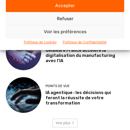
NOMINATIONS ET CARNETS
Accepter
Veeam nomme Marc Dollois au poste
de Country Leader pour la France et
l’Afrique francophone
Refuser
Voir les préférences
Politique de cookies
Politique de Confidentialité
SOLUTIONS ET SERVICES
delaware France accélère la
digitalisation du manufacturing
avec l’IA
POINTS DE VUE
IA agentique : les décisions qui
feront la réussite de votre
transformation
Voir plus