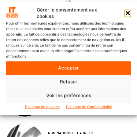
Gérer le consentement aux
cookies
Pour offrir les meilleures expériences, nous utilisons des technologies
DERNIERS ARTICLES
telles que les cookies pour stocker et/ou accéder aux informations des
appareils. Le fait de consentir à ces technologies nous permettra de
traiter des données telles que le comportement de navigation ou les ID
uniques sur ce site. Le fait de ne pas consentir ou de retirer son
SOLUTIONS ET SERVICES
consentement peut avoir un effet négatif sur certaines caractéristiques
ITS Group construit les fondations
et fonctions.
d’une IA souveraine et maîtrisée
Accepter
Refuser
POINTS DE VUE
Voir les préférences
Le Mode IA de Google, ou le Shadow
AI qui n’a plus besoin de l’ombre
Politique de cookies
Politique de Confidentialité
NOMINATIONS ET CARNETS