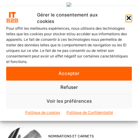
Gérer le consentement aux
cookies
DERNIERS ARTICLES
Pour offrir les meilleures expériences, nous utilisons des technologies
telles que les cookies pour stocker et/ou accéder aux informations des
appareils. Le fait de consentir à ces technologies nous permettra de
traiter des données telles que le comportement de navigation ou les ID
SOLUTIONS ET SERVICES
uniques sur ce site. Le fait de ne pas consentir ou de retirer son
ITS Group construit les fondations
consentement peut avoir un effet négatif sur certaines caractéristiques
d’une IA souveraine et maîtrisée
et fonctions.
Accepter
Refuser
POINTS DE VUE
Voir les préférences
Le Mode IA de Google, ou le Shadow
AI qui n’a plus besoin de l’ombre
Politique de cookies
Politique de Confidentialité
NOMINATIONS ET CARNETS