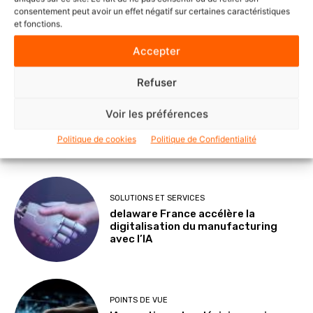
consentement peut avoir un effet négatif sur certaines caractéristiques
Le Mode IA de Google, ou le Shadow
et fonctions.
AI qui n’a plus besoin de l’ombre
Accepter
Refuser
NOMINATIONS ET CARNETS
Veeam nomme Marc Dollois au poste
Voir les préférences
de Country Leader pour la France et
l’Afrique francophone
Politique de cookies
Politique de Confidentialité
SOLUTIONS ET SERVICES
delaware France accélère la
digitalisation du manufacturing
avec l’IA
POINTS DE VUE