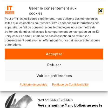
Gérer le consentement aux
cookies
DERNIERS ARTICLES
Pour offrir les meilleures expériences, nous utilisons des technologies
telles que les cookies pour stocker et/ou accéder aux informations des
appareils. Le fait de consentir à ces technologies nous permettra de
traiter des données telles que le comportement de navigation ou les ID
SOLUTIONS ET SERVICES
uniques sur ce site. Le fait de ne pas consentir ou de retirer son
ITS Group construit les fondations
consentement peut avoir un effet négatif sur certaines caractéristiques
d’une IA souveraine et maîtrisée
et fonctions.
Accepter
Refuser
POINTS DE VUE
Le Mode IA de Google, ou le Shadow
Voir les préférences
AI qui n’a plus besoin de l’ombre
Politique de cookies
Politique de Confidentialité
NOMINATIONS ET CARNETS
Veeam nomme Marc Dollois au poste