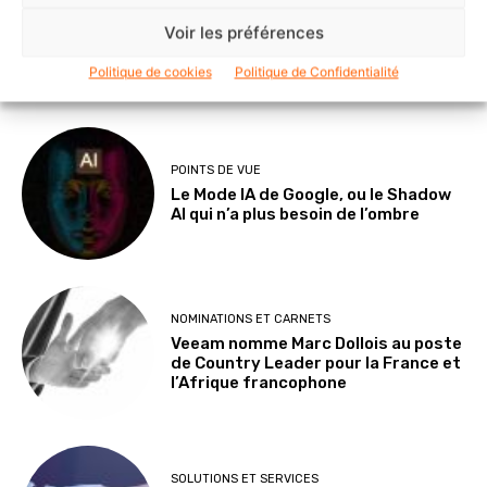
SOLUTIONS ET SERVICES
Voir les préférences
ITS Group construit les fondations
d’une IA souveraine et maîtrisée
Politique de cookies
Politique de Confidentialité
POINTS DE VUE
Le Mode IA de Google, ou le Shadow
AI qui n’a plus besoin de l’ombre
NOMINATIONS ET CARNETS
Veeam nomme Marc Dollois au poste
de Country Leader pour la France et
l’Afrique francophone
SOLUTIONS ET SERVICES