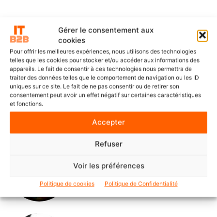
Gérer le consentement aux
cookies
Pour offrir les meilleures expériences, nous utilisons des technologies
DERNIERS ARTICLES
telles que les cookies pour stocker et/ou accéder aux informations des
appareils. Le fait de consentir à ces technologies nous permettra de
traiter des données telles que le comportement de navigation ou les ID
uniques sur ce site. Le fait de ne pas consentir ou de retirer son
SOLUTIONS ET SERVICES
consentement peut avoir un effet négatif sur certaines caractéristiques
ITS Group construit les fondations
et fonctions.
d’une IA souveraine et maîtrisée
Accepter
Refuser
POINTS DE VUE
Voir les préférences
Le Mode IA de Google, ou le Shadow
AI qui n’a plus besoin de l’ombre
Politique de cookies
Politique de Confidentialité