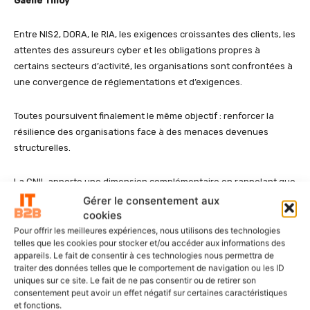
Gaëlle Tilloy
Entre NIS2, DORA, le RIA, les exigences croissantes des clients, les
attentes des assureurs cyber et les obligations propres à
certains secteurs d’activité, les organisations sont confrontées à
une convergence de réglementations et d’exigences.
Toutes poursuivent finalement le même objectif : renforcer la
résilience des organisations face à des menaces devenues
structurelles.
La CNIL apporte une dimension complémentaire en rappelant que
la protection des données personnelles constitue désormais l’un
Gérer le consentement aux
des piliers de cette résilience.
cookies
Pour offrir les meilleures expériences, nous utilisons des technologies
telles que les cookies pour stocker et/ou accéder aux informations des
Jérôme Beaufils
appareils. Le fait de consentir à ces technologies nous permettra de
traiter des données telles que le comportement de navigation ou les ID
uniques sur ce site. Le fait de ne pas consentir ou de retirer son
Les mêmes questions reviennent désormais dans les audits, les
consentement peut avoir un effet négatif sur certaines caractéristiques
appels d’offres, les questionnaires assureurs ou les démarches
et fonctions.