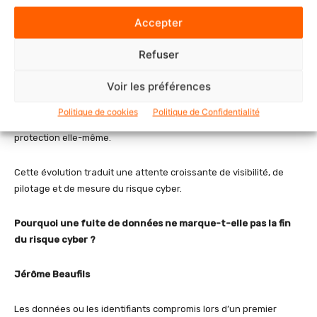
de conformité.
Accepter
Les organisations doivent démontrer qu’elles protègent leurs
Refuser
identités, qu’elles surveillent leurs accès, qu’elles détectent les
comportements anormaux et qu’elles sont capables de réagir
Voir les préférences
rapidement en cas d’incident.
Politique de cookies
Politique de Confidentialité
La démonstration devient presque aussi importante que la
protection elle-même.
Cette évolution traduit une attente croissante de visibilité, de
pilotage et de mesure du risque cyber.
Pourquoi une fuite de données ne marque-t-elle pas la fin
du risque cyber ?
Jérôme Beaufils
Les données ou les identifiants compromis lors d’un premier