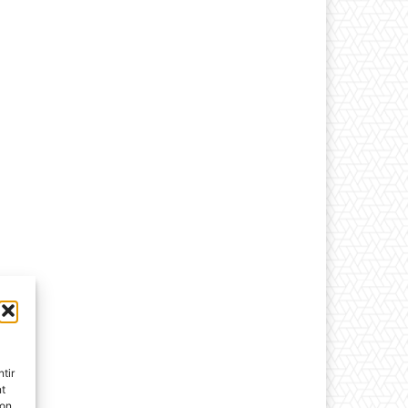
tir
nt
son