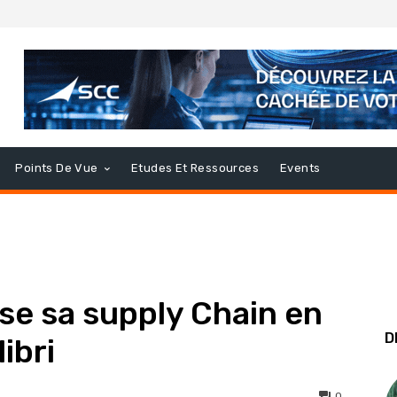
Points De Vue
Etudes Et Ressources
Events
se sa supply Chain en
D
ibri
0