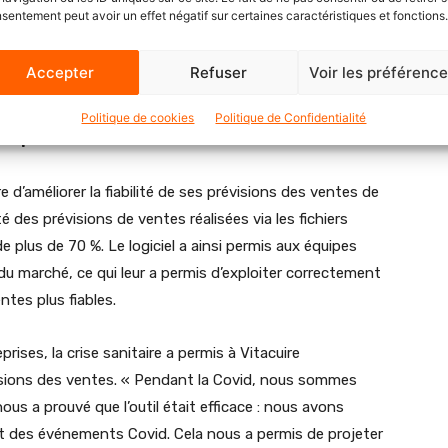
de la saisonnalité de sa production. Grâce à la connexion
sentement peut avoir un effet négatif sur certaines caractéristiques et fonctions.
appuie alors sur les prévisions Colibri pour réaliser son
cation de sa production, etc. Enfin, Vitacuire se réjouit de
Accepter
Refuser
Voir les préférenc
de Colibri.
Politique de cookies
Politique de Confidentialité
en place de Colibri
e d’améliorer la fiabilité de ses prévisions des ventes de
té des prévisions de ventes réalisées via les fichiers
de plus de 70 %. Le logiciel a ainsi permis aux équipes
 du marché, ce qui leur a permis d’exploiter correctement
ntes plus fiables.
prises, la crise sanitaire a permis à Vitacuire
évisions des ventes. « Pendant la Covid, nous sommes
nous a prouvé que l’outil était efficace : nous avons
ant des événements Covid. Cela nous a permis de projeter