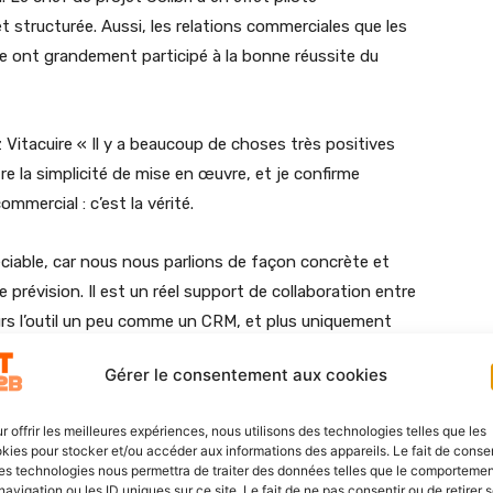
et structurée. Aussi, les relations commerciales que les
re ont grandement participé à la bonne réussite du
 Vitacuire « Il y a beaucoup de choses très positives
re la simplicité de mise en œuvre, et je confirme
ommercial : c’est la vérité.
réciable, car nous nous parlions de façon concrète et
de prévision. Il est un réel support de collaboration entre
leurs l’outil un peu comme un CRM, et plus uniquement
Gérer le consentement aux cookies
chait un outil qui s’adapte à la saisonnalité de son
r offrir les meilleures expériences, nous utilisons des technologies telles que les
 caractéristique et a paramétré l’outil en fonction de la
kies pour stocker et/ou accéder aux informations des appareils. Le fait de consen
rd’hui, Vitacuire est ainsi en mesure de projeter
es technologies nous permettra de traiter des données telles que le comporteme
navigation ou les ID uniques sur ce site. Le fait de ne pas consentir ou de retirer 