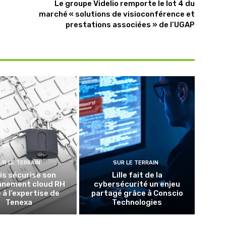
Le groupe Videlio remporte le lot 4 du
marché « solutions de visioconférence et
prestations associées » de l’UGAP
UR LE TERRAIN
SUR LE TERRAIN
lis sécurise son
Lille fait de la
nnement cloud RH
cybersécurité un enjeu
 à l’expertise de
partagé grâce à Conscio
Tenexa
Technologies